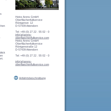
en
Heinz Arens GmbH
Oberflächenfullservice
Röntgenstr. 12
D-57439 Attendorn
chen
Tel: +49 (0) 27 22 . 55 02 - 0
info(at)arens-
oberflaechenfullservice.com
e
Heinz Arens GmbH
Oberflächenfullservice
Röntgenstraße 12
D-57439 Attendorn
blick
Tel: +49 (0) 27 22 . 55 02 - 0
ten
rt.
info(at)arens-
oberflaechenfullservice.com
Anfahrtsbeschreibung