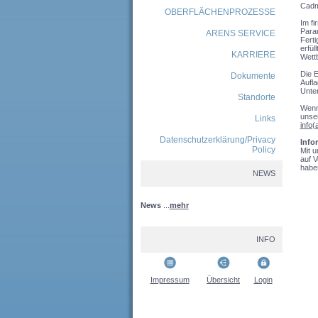
Cadmi
OBERFLÄCHENPROZESSE
Im fi
Param
ARENS SERVICE
Ferti
erfül
KARRIERE
Wett
Die E
Dokumente
Aufla
Unter
Standorte
Wenn
unser
Links
info(
Datenschutzerklärung/Privacy
Info
Policy
Mit u
auf V
haben
NEWS
News
...
mehr
INFO
Impressum
Übersicht
Login