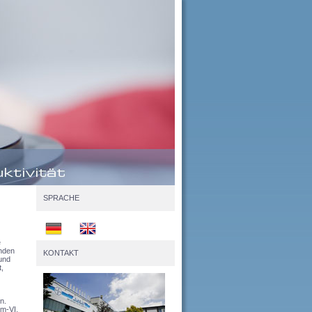
SPRACHE
e
inden
KONTAKT
und
,
n.
m-VI,