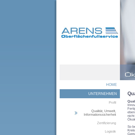
HOME
Qua
UNTERNEHMEN
Qual
Profil
Innov
Ferti
Qualität, Umwelt,
eben
Informationssicherheit
nicht
Ökol
Zertifizierung
So b
Kreis
Logistik
Gemä