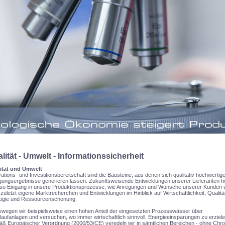
lität - Umwelt - Informationssicherheit
ität und Umwelt
ations- und Investitionsbereitschaft sind die Bausteine, aus denen sich qualitativ hochwertig
gungsergebnisse generieren lassen. Zukunftsweisende Entwicklungen unserer Lieferanten f
so Eingang in unsere Produktionsprozesse, wie Anregungen und Wünsche unserer Kunden 
 zuletzt eigene Marktrecherchen und Entwicklungen im Hinblick auf Wirtschaftlichkeit, Qualität
ogie und Ressourcenschonung.
ewegen wir beispielsweise einen hohen Anteil der eingesetzten Prozesswässer über
laufanlagen und versuchen, wo immer wirtschaftlich sinnvoll, Energieeinsparungen zu erziele
ß Europäischer Verordnung (2000/53/CE) veredeln wir in sämtlichen Bereichen - ohne Chro