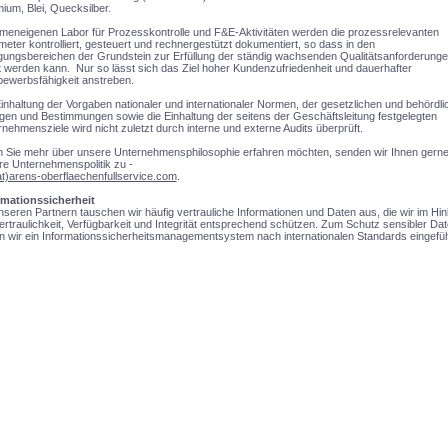
um, Blei, Quecksilber.
rmeneigenen Labor für Prozesskontrolle und F&E-Aktivitäten werden die prozessrelevanten
eter kontrolliert, gesteuert und rechnergestützt dokumentiert, so dass in den
gungsbereichen der Grundstein zur Erfüllung der ständig wachsenden Qualitätsanforderung
lt werden kann. Nur so lässt sich das Ziel hoher Kundenzufriedenheit und dauerhafter
bewerbsfähigkeit anstreben.
inhaltung der Vorgaben nationaler und internationaler Normen, der gesetzlichen und behördli
gen und Bestimmungen sowie die Einhaltung der seitens der Geschäftsleitung festgelegten
nehmensziele wird nicht zuletzt durch interne und externe Audits überprüft.
 Sie mehr über unsere Unternehmensphilosophie erfahren möchten, senden wir Ihnen gern
e Unternehmenspolitik zu -
at)arens-oberflaechenfullservice.com
.
rmationssicherheit
nseren Partnern tauschen wir häufig vertrauliche Informationen und Daten aus, die wir im Hin
ertraulichkeit, Verfügbarkeit und Integrität entsprechend schützen. Zum Schutz sensibler Da
 wir ein Informationssicherheitsmanagementsystem nach internationalen Standards eingefüh