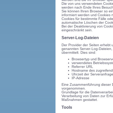
Die von uns verwendeten Cookie
werden nach Ende Ihres Besuch
Sie können Ihren Browser so ei
informiert werden und Cookies n
Cookies für bestimmte Fälle ode
automatische Löschen der Cooki
Bei der Deaktivierung von Cooki
eingeschränkt sein.
Server-Log-Dateien
Der Provider der Seiten erhebt 
genannten Server-Log-Dateien, 
übermittelt. Dies sind:
Browsertyp und Browserv
verwendetes Betriebssys
Referrer URL
Hostname des zugreifen
Uhrzeit der Serveranfrag
IP-Adresse
Eine Zusammenführung dieser D
vorgenommen.
Grundlage für die Datenverarbeit
Verarbeitung von Daten zur Erfü
Maßnahmen gestattet.
Tools