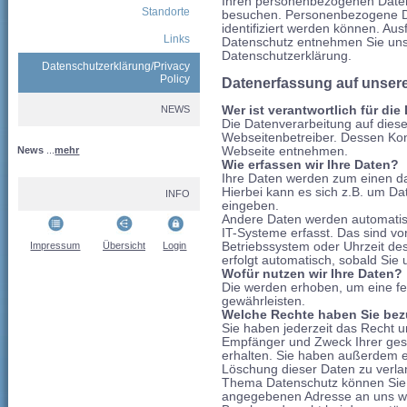
Ihren personenbezogenen Daten
Standorte
besuchen. Personenbezogene Dat
identifiziert werden können. A
Links
Datenschutz entnehmen Sie unse
Datenschutzerklärung.
Datenschutzerklärung/Privacy
Policy
Datenerfassung auf unser
Wer ist verantwortlich für di
NEWS
Die Datenverarbeitung auf diese
Webseitenbetreiber. Dessen Ko
Webseite entnehmen.
News
...
mehr
Wie erfassen wir Ihre Daten?
Ihre Daten werden zum einen da
Hierbei kann es sich z.B. um Da
INFO
eingeben.
Andere Daten werden automatis
IT-Systeme erfasst. Das sind vo
Betriebssystem oder Uhrzeit des
Impressum
Übersicht
Login
erfolgt automatisch, sobald Sie
Wofür nutzen wir Ihre Daten?
Die werden erhoben, um eine feh
gewährleisten.
Welche Rechte haben Sie bezü
Sie haben jederzeit das Recht u
Empfänger und Zweck Ihrer ge
erhalten. Sie haben außerdem e
Löschung dieser Daten zu verla
Thema Datenschutz können Sie s
angegebenen Adresse an uns we