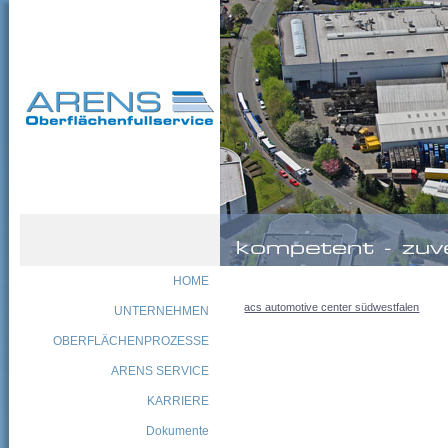
HOME
acs automotive center südwestfalen
UNTERNEHMEN
OBERFLÄCHENPROZESSE
ARENS SERVICE
KARRIERE
Dokumente