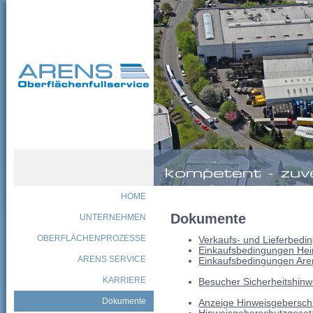
HOME
Dokumente
UNTERNEHMEN
OBERFLÄCHENPROZESSE
Verkaufs- und Lieferbedi
Einkaufsbedingungen He
ARENS SERVICE
Einkaufsbedingungen Arens
KARRIERE
Besucher Sicherheitshinw
Dokumente
Anzeige Hinweisgebersch