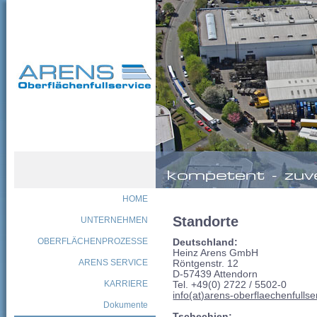
HOME
Standorte
UNTERNEHMEN
OBERFLÄCHENPROZESSE
Deutschland:
Heinz Arens GmbH
ARENS SERVICE
Röntgenstr. 12
D-57439 Attendorn
KARRIERE
Tel. +49(0) 2722 / 5502-0
info(at)arens-oberflaechenfulls
Dokumente
Tschechien: