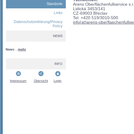
Standorte
Arens Oberflächenfullservice s.r
Lidická 3453/141
Links
CZ-69003 Břeclav
Tel. +420 519/3010-500
Datenschutzerklärung/Privacy
info(at)arens-oberflaechenfulls
Policy
NEWS
News
...
mehr
INFO
Impressum
Übersicht
Login