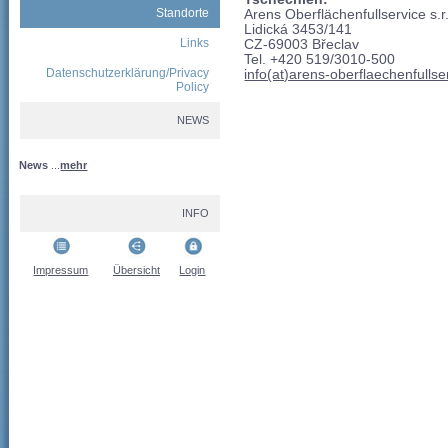
Standorte
Arens Oberflächenfullservice s.r
Lidická 3453/141
Links
CZ-69003 Břeclav
Tel. +420 519/3010-500
Datenschutzerklärung/Privacy
info(at)arens-oberflaechenfulls
Policy
NEWS
News
...
mehr
INFO
Impressum
Übersicht
Login