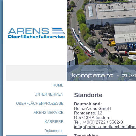
HOME
Standorte
UNTERNEHMEN
OBERFLÄCHENPROZESSE
Deutschland:
Heinz Arens GmbH
ARENS SERVICE
Röntgenstr. 12
D-57439 Attendorn
KARRIERE
Tel. +49(0) 2722 / 5502-0
info(at)arens-oberflaechenfulls
Dokumente
Tschechien: