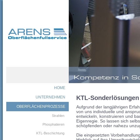
HOME
KTL-Sonderlösungen
UNTERNEHMEN
OBERFLÄCHENPROZESSE
Aufgrund der langjährigen Erfa
von uns individuelle und anspru
Strahlen
entwickeln, konstruieren und ba
Eigenregie. So lassen sich sel
Phosphatieren
schöpfenden oder nahezu unzugä
KTL-Beschichtung
Die eingesetzten Vorbehandlun
Hinblick auf ihre Umweltverträgl