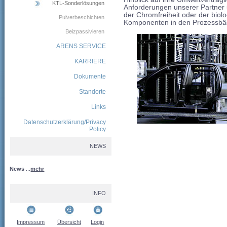
KTL-Sonderlösungen
Anforderungen unserer Partner u
der Chromfreiheit oder der biol
Pulverbeschichten
Komponenten in den Prozessbäd
Beizpassivieren
ARENS SERVICE
KARRIERE
Dokumente
Standorte
Links
Datenschutzerklärung/Privacy
Policy
NEWS
News
...
mehr
INFO
Impressum
Übersicht
Login