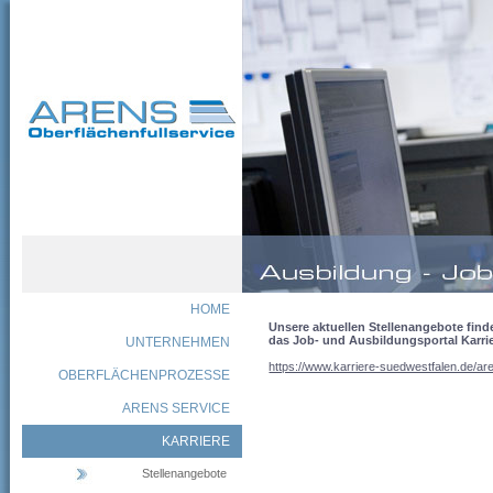
HOME
Unsere aktuellen Stellenangebote find
das Job- und Ausbildungsportal Karri
UNTERNEHMEN
https://www.karriere-suedwestfalen.de/ar
OBERFLÄCHENPROZESSE
ARENS SERVICE
KARRIERE
Stellenangebote