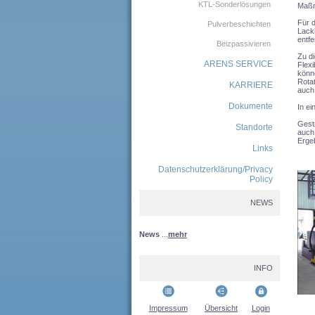
KTL-Sonderlösungen
Maßn
Für d
Pulverbeschichten
Lack
entfe
Beizpassivieren
Zu di
ARENS SERVICE
Flexi
könne
Rotat
KARRIERE
auch 
Dokumente
In ei
Gestr
Standorte
auch 
Ergeb
Links
Datenschutzerklärung/Privacy
Policy
NEWS
News
...
mehr
INFO
Impressum
Übersicht
Login