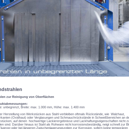
dstrahlen
hlen zur Reinigung von Oberflächen
uktabmessungen:
e: unbegrenzt, Breite: max. 1.000 mm, Höhe: max. 1.400 mm
er Herstellung von Werkstücken aus Stahl verbleiben oftmals Rückstände, wie Walzhaut,
rkanten (Oxidhaut) oder Verglasungen und Schmauchrückstände in Schweißbereichen an d
stücken, auf denen hochwertige Lackierergebnisse und Lackhaftungseigenschaften nicht z
len sind. Darüber hinaus ist Stahl als Rohware nicht korrosionsbeständig, neigt schnell zur B
lugrost oder bei längeren Zwischenlagerungszeiten zur Korrosion, sofern keine temporären