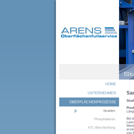
HOME
San
UNTERNEHMEN
Stra
OBERFLÄCHENPROZESSE
Prod
Strahlen
Läng
Bei d
Phosphatieren
Lase
Werk
KTL-Beschichtung
erzie
von F