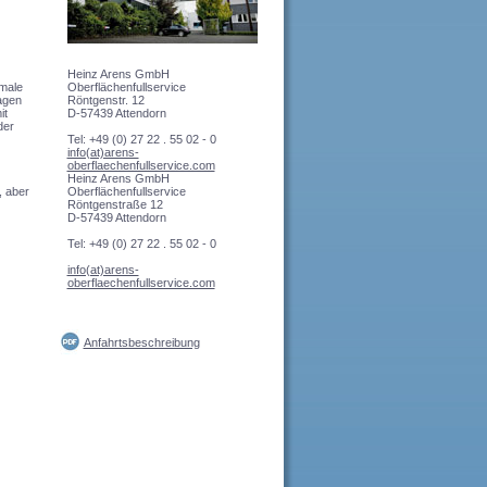
Heinz Arens GmbH
Oberflächenfullservice
imale
Röntgenstr. 12
lagen
D-57439 Attendorn
it
der
Tel: +49 (0) 27 22 . 55 02 - 0
info(at)arens-
oberflaechenfullservice.com
Heinz Arens GmbH
Oberflächenfullservice
, aber
Röntgenstraße 12
D-57439 Attendorn
Tel: +49 (0) 27 22 . 55 02 - 0
info(at)arens-
oberflaechenfullservice.com
Anfahrtsbeschreibung