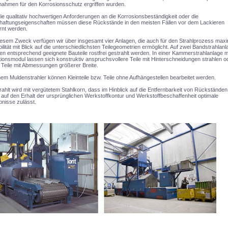
ahmen für den Korrosionsschutz ergriffen wurden.
ie qualitativ hochwertigen Anforderungen an die Korrosionsbeständigkeit oder die
haftungseigenschaften müssen diese Rückstände in den meisten Fällen vor dem Lackieren
rnt werden.
esem Zweck verfügen wir über insgesamt vier Anlagen, die auch für den Strahlprozess max
bilität mit Blick auf die unterschiedlichsten Teilegeometrien ermöglicht. Auf zwei Bandstrahlan
n entsprechend geeignete Bauteile rostfrei gestrahlt werden. In einer Kammerstrahlanlage m
ionsmodul lassen sich konstruktiv anspruchsvollere Teile mit Hinterschneidungen strahlen o
Teile mit Abmessungen größerer Breite.
nem Muldenstrahler können Kleinteile bzw. Teile ohne Aufhängestellen bearbeitet werden.
ahlt wird mit vergütetem Stahlkorn, dass im Hinblick auf die Entfernbarkeit von Rückständen
auf den Erhalt der ursprünglichen Werkstoffkontur und Werkstoffbeschaffenheit optimale
nisse zulässt.