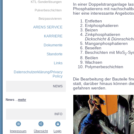
KTL-Sonderlösungen
In einer Doppelstranganlage las
Phosphatierens mit nachschalt
Pulverbeschichten
hier eine interessante Angebotsvi
Beizpassivieren
Entfetten
Entphosphatieren
ARENS SERVICE
Beizen
Zinkphosphatieren
KARRIERE
Dickschicht & Dünnschich
Manganphosphatieren
Dokumente
Beseifen
Beschichten mit MoS
-Sy
Standorte
2
Beölen
Wachsen
Links
Polymerbeschichten
Datenschutzerklärung/Privacy
Policy
Die Bearbeitung der Bauteile fin
statt, darüber hinaus können d
NEWS
gefahren werden.
News
...
mehr
INFO
Impressum
Übersicht
Login