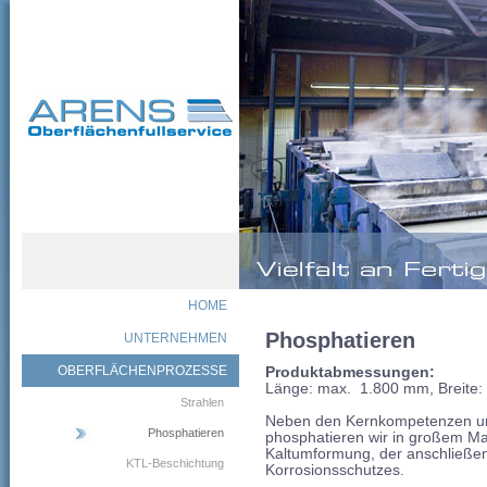
HOME
Phosphatieren
UNTERNEHMEN
OBERFLÄCHENPROZESSE
Produktabmessungen:
Länge: max. 1.800 mm, Breite
Strahlen
Neben den Kernkompetenzen um
Phosphatieren
phosphatieren wir in großem M
Kaltumformung, der anschließe
KTL-Beschichtung
Korrosionsschutzes.