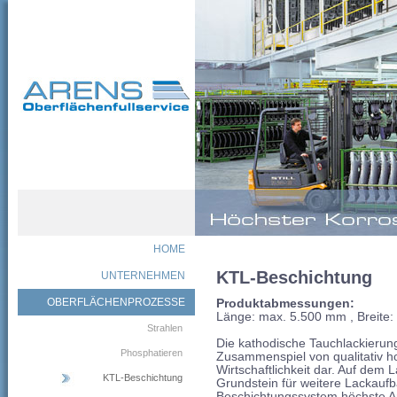
HOME
KTL-Beschichtung
UNTERNEHMEN
OBERFLÄCHENPROZESSE
Produktabmessungen:
Länge: max. 5.500 mm , Breite
Strahlen
Die kathodische Tauchlackierun
Phosphatieren
Zusammenspiel von qualitativ h
Wirtschaftlichkeit dar. Auf dem 
KTL-Beschichtung
Grundstein für weitere Lackaufba
Beschichtungssystem höchste An